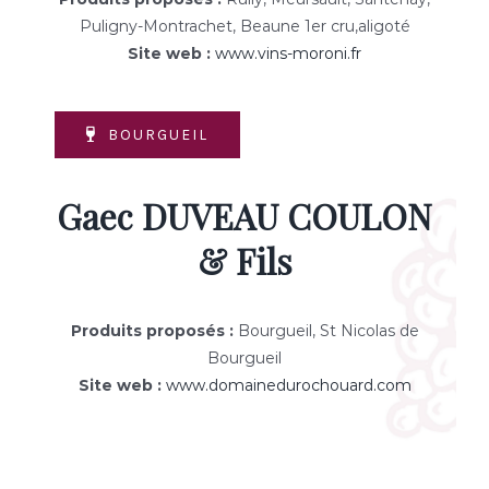
Puligny-Montrachet, Beaune 1er cru,aligoté
Site web :
www.vins-moroni.fr
BOURGUEIL
Gaec DUVEAU COULON
& Fils
Produits proposés :
Bourgueil, St Nicolas de
Bourgueil
Site web :
www.domainedurochouard.com