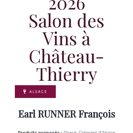
2026
Salon des
Vins à
Château-
Thierry
ALSACE
Earl RUNNER François
Produits proposés :
Alsace, Crémant d’Alsace