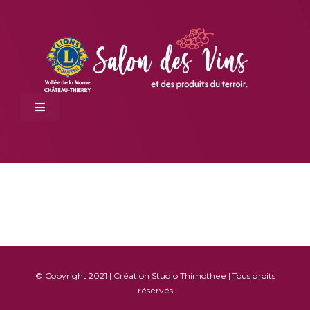
Passer
au
contenu
Toggle
Navigation
LE SALON
NOS EXPOSANTS
© Copyright 2021 | Création
Studio Thimothee
| Tous droits
réservés